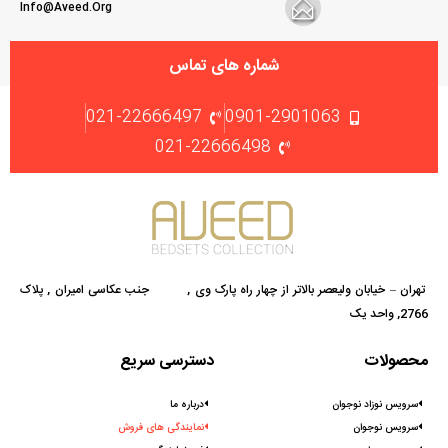
Info@aveed.org
شماره های تماس
021-22666497
0901-2901063
021-22666498
تهران – خیابان ولیعصر بالاتر از چهار راه پارک وی , جنب عکاسی امیران , پلاک
2766, واحد یک
محصولات
دسترسی سریع
سرویس نوزاد نوجوان
درباره ما
سرویس نوجوان
نمایندگی های فروش