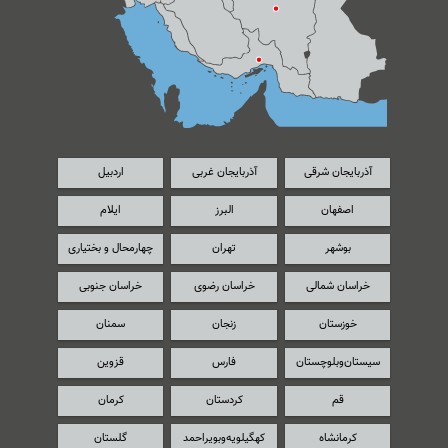
آذربایجان شرقی
آذربایجان غربی
اردبیل
اصفهان
البرز
ایلام
بوشهر
تهران
چهارمحال و بختیاری
خراسان شمالی
خراسان رضوی
خراسان جنوبی
خوزستان
زنجان
سمنان
سیستان‌و‌بلوچستان
فارس
قزوین
قم
کردستان
کرمان
کرمانشاه
کهگیلویه‌و‌بویراحمد
گلستان