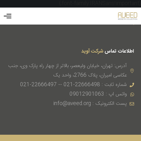
{font-family:IRANSans!important;}
اطلاعات تماس
شرکت آوید
آدرس: تهران، خیابان ولیعصر، بالاتر از چهار راه پارک وی، جنب
عکاسی امیران، پلاک 2766، واحد یک
شماره ثابت : 22666498-021 -- 22666497-021
واتس اپ : 09012901063
پست الکترونیک : info@aveed.org